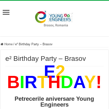
Home
/
e² Birthday Party – Brasov
e² Birthday Party – Brasov
E
2
B
I
R
T
H
D
A
Y
!
Petrecerile aniversare Young
Engineers