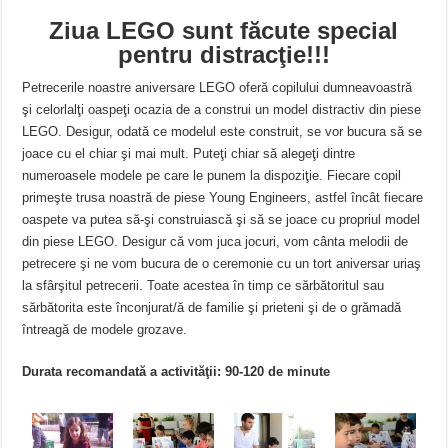
Ziua LEGO sunt făcute special
pentru distracţie!!!
Petrecerile noastre aniversare LEGO oferă copilului dumneavoastră
şi celorlalţi oaspeţi ocazia de a construi un model distractiv din piese
LEGO. Desigur, odată ce modelul este construit, se vor bucura să se
joace cu el chiar şi mai mult. Puteţi chiar să alegeţi dintre
numeroasele modele pe care le punem la dispoziţie. Fiecare copil
primeşte trusa noastră de piese Young Engineers, astfel încât fiecare
oaspete va putea să-şi construiască şi să se joace cu propriul model
din piese LEGO. Desigur că vom juca jocuri, vom cânta melodii de
petrecere şi ne vom bucura de o ceremonie cu un tort aniversar uriaş
la sfârşitul petrecerii. Toate acestea în timp ce sărbătoritul sau
sărbătorita este înconjurat/ă de familie şi prieteni şi de o grămadă
întreagă de modele grozave.
Durata recomandată a activităţii: 90-120 de minute